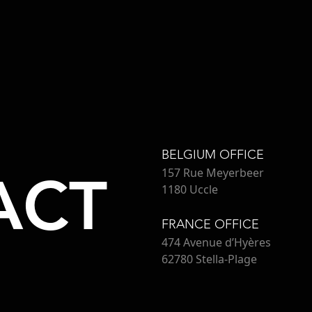
BELGIUM OFFICE
ACT
157 Rue Meyerbeer
1180 Uccle
FRANCE OFFICE
474 Avenue d’Hyères
62780 Stella-Plage